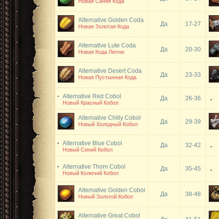
Новая Синяя Кода
Alternative Golden Coda
Да
17-27
Новая Золотая Кода
Alternative Lute Coda
Да
20-30
Новая Кода Лютни
Alternative Desert Coda
Да
23-33
Новая Пустынная Кода
Alternative Red Cobol
Да
26-36
Новый Красный Кобол
Alternative Chilly Cobol
Да
29-39
Новый Холодный Кобол
Alternative Blue Cobol
Да
32-42
Новый Синий Кобол
Alternative Thorn Cobol
Да
35-45
Новый Колючий Кобол
Alternative Golden Cobol
Да
38-48
Новый Золотой Кобол
Alternative Great Cobol