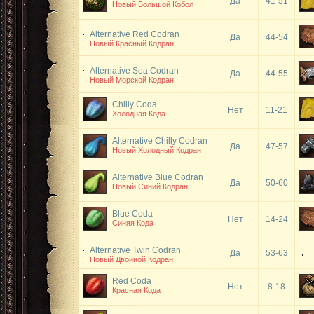
Да
41-51
Новый Большой Кобол
Alternative Red Codran
Да
44-54
Новый Красный Кодран
Alternative Sea Codran
Да
44-55
Новый Морской Кодран
Chilly Coda
Нет
11-21
Холодная Кода
Alternative Chilly Codran
Да
47-57
Новый Холодный Кодран
Alternative Blue Codran
Да
50-60
Новый Синий Кодран
Blue Coda
Нет
14-24
Синяя Кода
Alternative Twin Codran
Да
53-63
Новый Двойной Кодран
Red Coda
Нет
8-18
Красная Кода