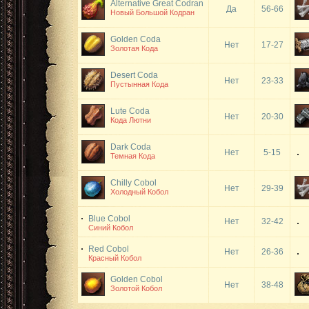
Alternative Great Codran
Да
56-66
Новый Большой Кодран
Golden Coda
Нет
17-27
Золотая Кода
Desert Coda
Нет
23-33
Пустынная Кода
Lute Coda
Нет
20-30
Кода Лютни
Dark Coda
Нет
5-15
Темная Кода
Chilly Cobol
Нет
29-39
Холодный Кобол
Blue Cobol
Нет
32-42
Синий Кобол
Red Cobol
Нет
26-36
Красный Кобол
Golden Cobol
Нет
38-48
Золотой Кобол