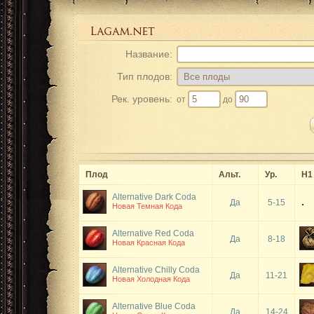
Название:
Тип плодов:
Рек. уровень:
от
до
Плод
Альт.
Ур.
Н1
Alternative Dark Coda
Да
5-15
Новая Темная Кода
Alternative Red Coda
Да
8-18
Новая Красная Кода
Alternative Chilly Coda
Да
11-21
Новая Холодная Кода
Alternative Blue Coda
Да
14-24