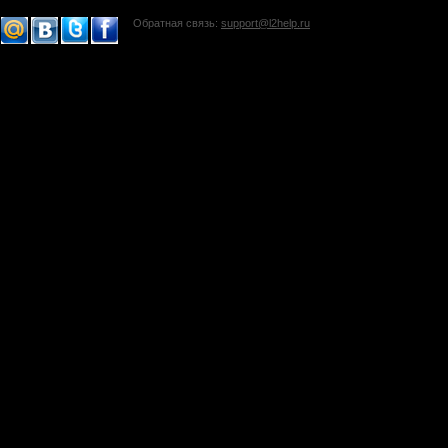
Обратная связь:
support@l2help.ru
!-->