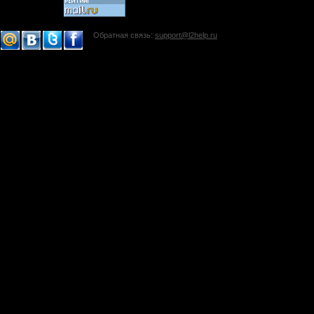
Обратная связь:
support@l2help.ru
!-->