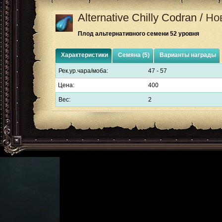
Alternative Chilly Codran
/
Но
Плод альтернативного семени 52 уровня
Характеристики
Семяна (5)
Варианты награды
Рек.ур.чара/моба:
47 - 57
Цена:
400
Вес:
2