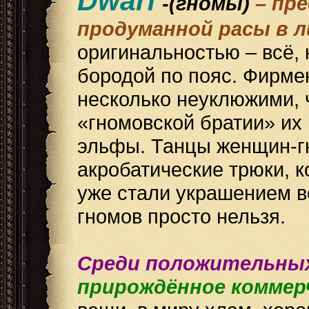
Dwarf
-(гномы)
– пр
продуманной расы в л
оригинальностью – всё, 
бородой по пояс. Фирме
несколько неуклюжими, 
«гномовской братии» их
эльфы. Танцы женщин-г
акробатические трюки, 
уже стали украшением вс
гномов просто нельзя.
Среди положительных
прирождённое коммерч