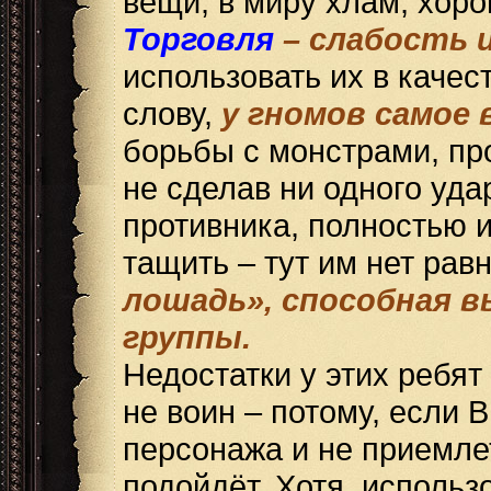
вещи, в миру хлам, хоро
Торговля
– слабость 
использовать их в качес
слову,
у гномов самое 
борьбы с монстрами, пр
не сделав ни одного уда
противника, полностью и
тащить – тут им нет рав
лошадь», способная в
группы.
Недостатки у этих ребят
не воин – потому, если 
персонажа и не приемле
подойдёт. Хотя, исполь