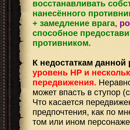
восстанавливать собст
нанесённого противни
+ замедление врага
,
po
способное предостав
противником.
К недостаткам данной 
уровень НР и несколь
передвижения.
Неравно
может впасть в ступор (с
Что касается передвижен
предпочтения, как по мн
том или ином персонаже 