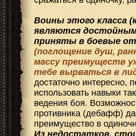
Воины этого класса (
являются достойными
приняты в боевые от
(поглощение душ, ран
массу преимуществ уж
тебе вырваться в ли
достаточно интересно, п
использовать навыки так
ведения боя. Возможност
противника (дебафф) д
преимущество в одиночн
Из недостатков, ст