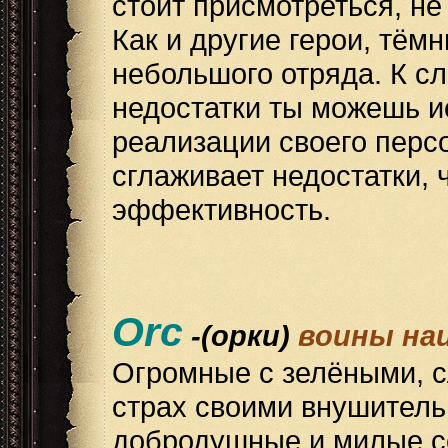
стоит присмотреться, не
Как и другие герои, тём
небольшого отряда. К сл
недостатки ты можешь и
реализации своего перс
сглаживает недостатки, 
эффективность.
Orc
-(орки)
воины наи
Огромные с зелёными, с
страх своими внушитель
добродушные и милые со