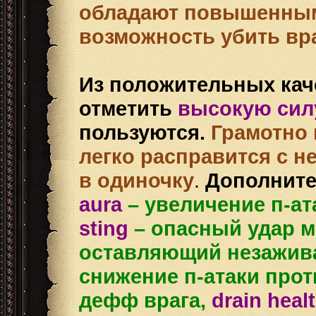
обладают повышенным 
возможность убить вр
Из положительных кач
отметить
высокую сил
пользуются.
Грамотно 
легко расправится с 
в одиночку
.
Дополните
aurа
– увеличение п-ат
sting
– опасный удар 
оставляющий незажив
снижение п-атаки прот
дефф врага,
drain heal