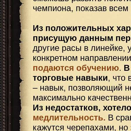
чемпиона, показав всем 
Из положительных хар
присущую данным пе
другие расы в линейке,
конкретном направлени
подаются обучению
.
В
торговые навыки
, что
– навык, позволяющий не
максимально качественн
Из недостатков, хотел
медлительность.
В сра
кажутся черепахами, но э