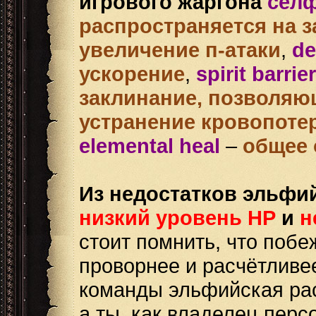
игрового жаргона
сел
распространяется на з
увеличение п-атаки
,
de
ускорение
,
spirit barrier
заклинание, позволяю
устранение кровопоте
elemental heal
–
общее 
Из недостатков эльфи
низкий уровень НР
и
н
стоит помнить, что побеж
проворнее и расчётливее
команды эльфийская рас
а ты, как владелец пер