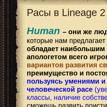
Расы в Lineage 2
Human
–
они же люд
которые нам предлагает
обладает
наибольшим 
апологетом всего игро
вариантов развития с
преимущество и посто
пользуясь умениями и
человеческой расе
(ув
классы, наличие собств
сможешь развить поисти