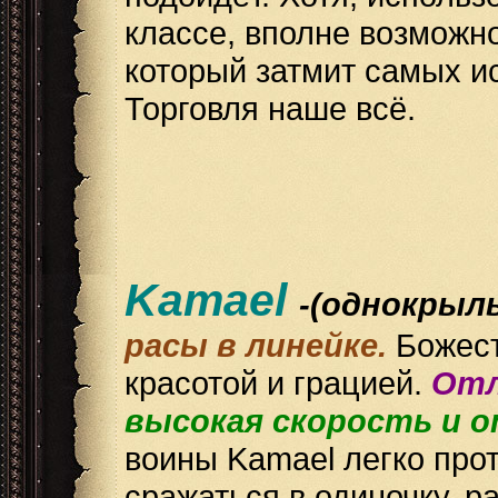
классе, вполне возможно
который затмит самых ис
Торговля наше всё.
Kamael
-(однокрыл
расы в линейке.
Божест
красотой и грацией.
Отл
высокая скорость и о
воины Kamael легко про
сражаться в одиночку, р