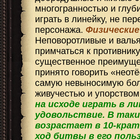
многогранностью и глуб
играть в линейку, не пе
персонажа.
Физические
Неповоротливые и валья
примчаться к противнику
существенное преимущес
принято говорить «неотё
самую невыносимую боль
живучестью и упорством
на исходе играть в л
удовольствие.
В таки
возрастает в 10-кра
ход битвы в его польз