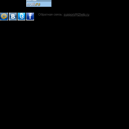
Обратная связь:
support@l2help.ru
!-->