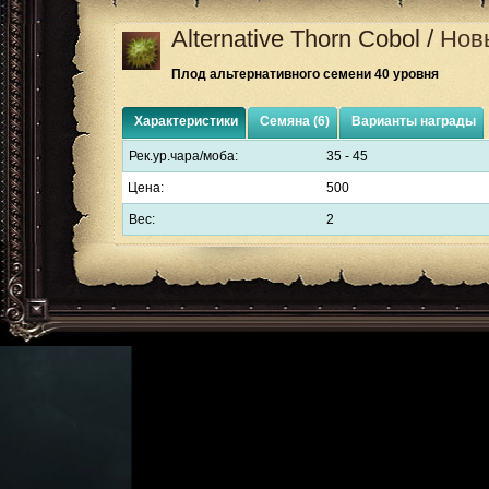
Alternative Thorn Cobol
/
Нов
Плод альтернативного семени 40 уровня
Характеристики
Семяна (6)
Варианты награды
Рек.ур.чара/моба:
35 - 45
Цена:
500
Вес:
2