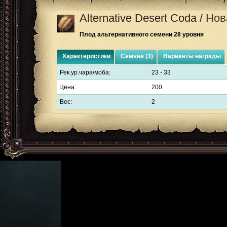
Alternative Desert Coda
/
Нов
Плод альтернативного семени 28 уровня
Характеристики
Семяна (3)
Варианты награды
Рек.ур.чара/моба:
23 - 33
Цена:
200
Вес:
2