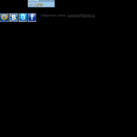
Обратная связь:
support@l2help.ru
!-->