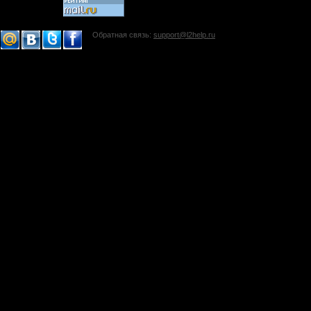
Обратная связь:
support@l2help.ru
!-->