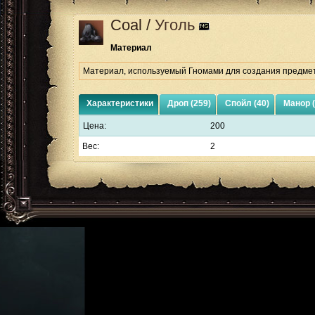
Coal
/
Уголь
Материал
Материал, используемый Гномами для создания предмет
Характеристики
Дроп (259)
Спойл (40)
Манор (
Цена:
200
Вес:
2