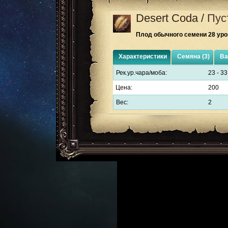
Desert Coda
/
Пус
Плод обычного семени 28 уро
Характеристики
Семяна (3)
Ва
Рек.ур.чара/моба:
23 - 33
Цена:
200
Вес:
2