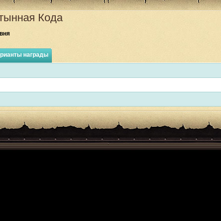
тынная Кода
вня
рианты награды