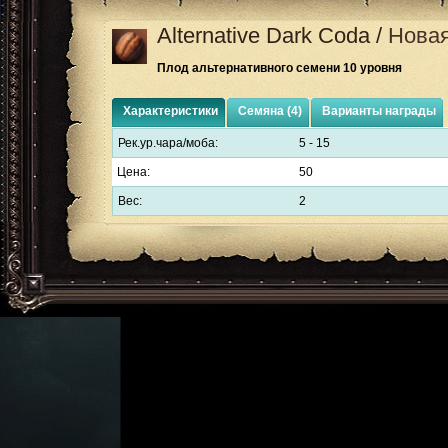
Alternative Dark Coda
/
Новая
Плод альтернативного семени 10 уровня
Характеристики
Семяна (4)
Варианты награды
Рек.ур.чара/моба:
5 - 15
Цена:
50
Вес:
2