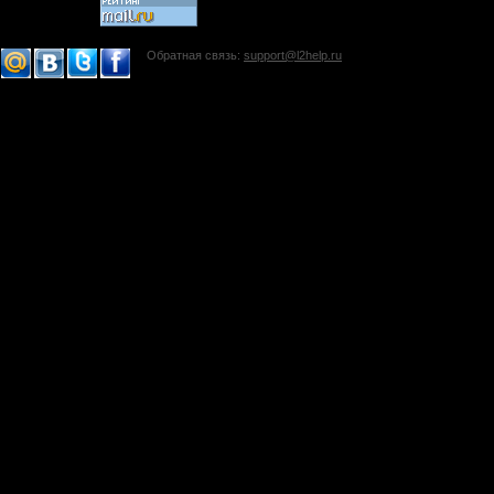
Обратная связь:
support@l2help.ru
!-->