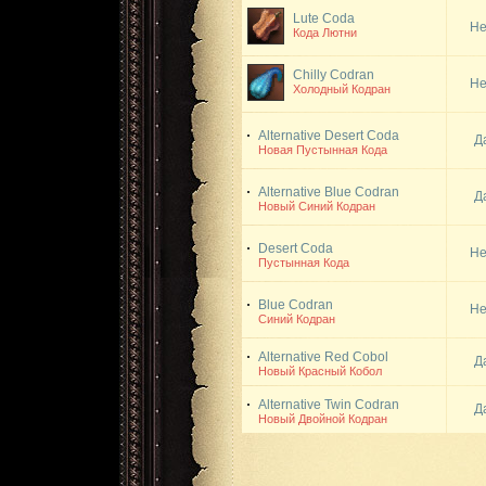
Lute Coda
Не
Кода Лютни
Chilly Codran
Не
Холодный Кодран
Alternative Desert Coda
Д
Новая Пустынная Кода
Alternative Blue Codran
Д
Новый Синий Кодран
Desert Coda
Не
Пустынная Кода
Blue Codran
Не
Синий Кодран
Alternative Red Cobol
Д
Новый Красный Кобол
Alternative Twin Codran
Д
Новый Двойной Кодран