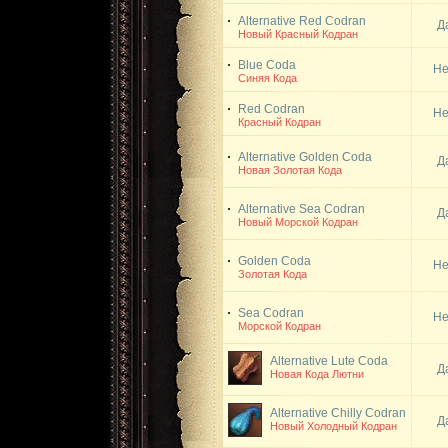
Alternative Red Codran
Д
Новый Красный Кодран
Blue Coda
Не
Синяя Кода
Red Codran
Не
Красный Кодран
Alternative Golden Coda
Д
Новая Золотая Кода
Alternative Sea Codran
Д
Новый Морской Кодран
Golden Coda
Не
Золотая Кода
Sea Codran
Не
Морской Кодран
Alternative Lute Coda
Д
Новая Кода Лютни
Alternative Chilly Codran
Д
Новый Холодный Кодран