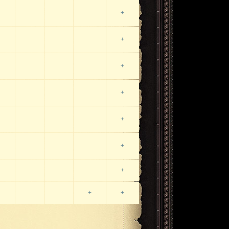
+
+
+
+
+
+
+
+
+