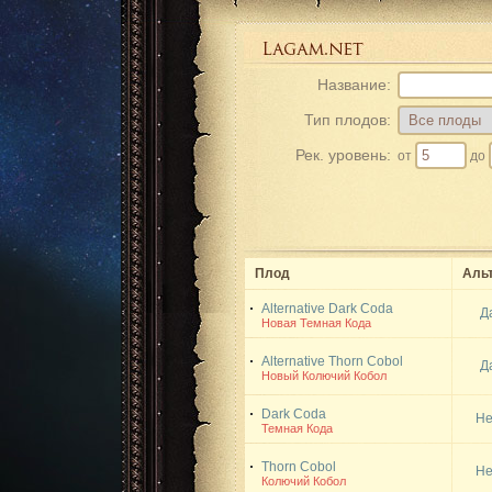
Название:
Тип плодов:
Рек. уровень:
от
до
Плод
Альт
Alternative Dark Coda
Д
Новая Темная Кода
Alternative Thorn Cobol
Д
Новый Колючий Кобол
Dark Coda
Не
Темная Кода
Thorn Cobol
Не
Колючий Кобол