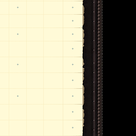
+
+
+
+
+
+
+
+
+
+
+
+
+