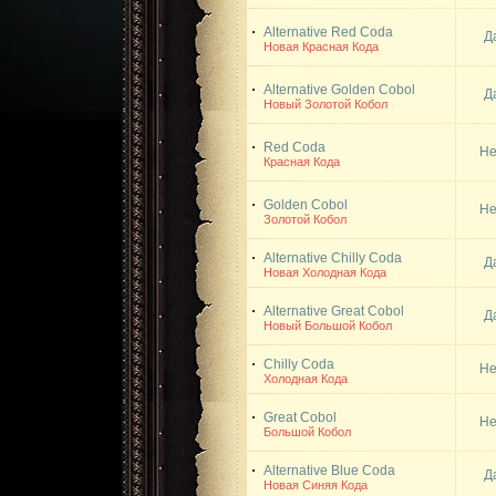
Alternative Red Coda
Д
Новая Красная Кода
Alternative Golden Cobol
Д
Новый Золотой Кобол
Red Coda
Не
Красная Кода
Golden Cobol
Не
Золотой Кобол
Alternative Chilly Coda
Д
Новая Холодная Кода
Alternative Great Cobol
Д
Новый Большой Кобол
Chilly Coda
Не
Холодная Кода
Great Cobol
Не
Большой Кобол
Alternative Blue Coda
Д
Новая Синяя Кода