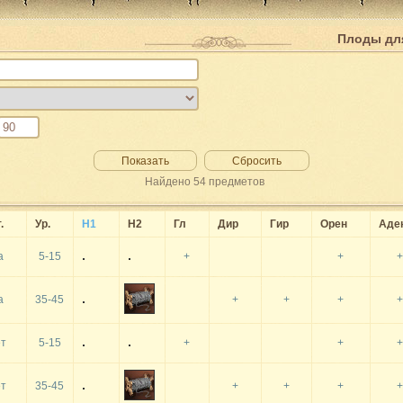
Плоды для
Показать
Сбросить
Найдено
54
предметов
.
Ур.
Н1
Н2
Гл
Дир
Гир
Орен
Аде
а
5-15
+
+
+
а
35-45
+
+
+
+
т
5-15
+
+
+
т
35-45
+
+
+
+