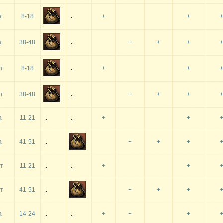
а
8-18
+
+
+
а
38-48
+
+
+
+
т
8-18
+
+
+
т
38-48
+
+
+
+
а
11-21
+
+
+
а
41-51
+
+
+
+
т
11-21
+
+
+
т
41-51
+
+
+
+
а
14-24
+
+
+
+