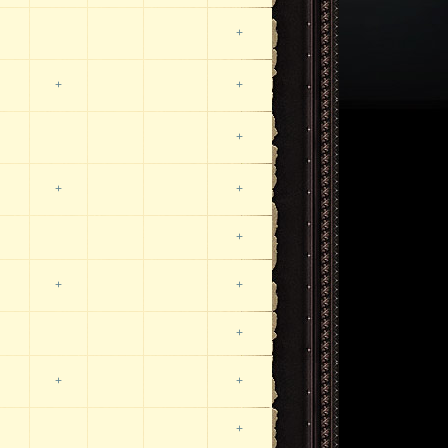
+
+
+
+
+
+
+
+
+
+
+
+
+