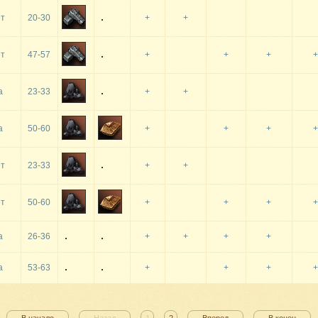
т
20-30
+
+
т
47-57
+
+
+
+
а
23-33
+
+
а
50-60
+
+
+
+
т
23-33
+
+
т
50-60
+
+
+
+
а
26-36
+
+
+
+
а
53-63
+
+
+
+