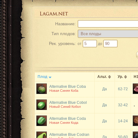
Название:
Тип плодов:
Рек. уровень:
от
до
Плод
Альт.
Ур.
Н
Alternative Blue Coba
Да
62-72
Новая Синяя Коба
Alternative Blue Cobol
Да
32-42
Новый Синий Кобол
Alternative Blue Coda
Да
14-24
Новая Синяя Кода
Alternative Blue Codran
Да
50-60