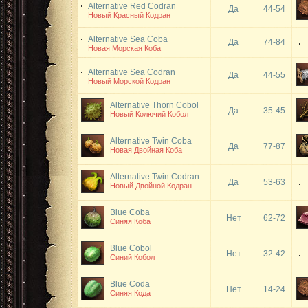
Alternative Red Codran
Да
44-54
Новый Красный Кодран
Alternative Sea Coba
Да
74-84
Новая Морская Коба
Alternative Sea Codran
Да
44-55
Новый Морской Кодран
Alternative Thorn Cobol
Да
35-45
Новый Колючий Кобол
Alternative Twin Coba
Да
77-87
Новая Двойная Коба
Alternative Twin Codran
Да
53-63
Новый Двойной Кодран
Blue Coba
Нет
62-72
Синяя Коба
Blue Cobol
Нет
32-42
Синий Кобол
Blue Coda
Нет
14-24
Синяя Кода