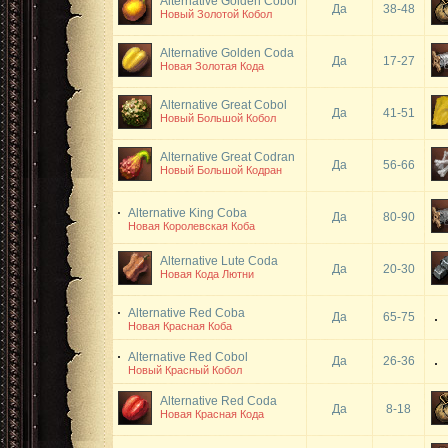
Alternative Golden Cobol
Да
38-48
Новый Золотой Кобол
Alternative Golden Coda
Да
17-27
Новая Золотая Кода
Alternative Great Cobol
Да
41-51
Новый Большой Кобол
Alternative Great Codran
Да
56-66
Новый Большой Кодран
Alternative King Coba
Да
80-90
Новая Королевская Коба
Alternative Lute Coda
Да
20-30
Новая Кода Лютни
Alternative Red Coba
Да
65-75
Новая Красная Коба
Alternative Red Cobol
Да
26-36
Новый Красный Кобол
Alternative Red Coda
Да
8-18
Новая Красная Кода