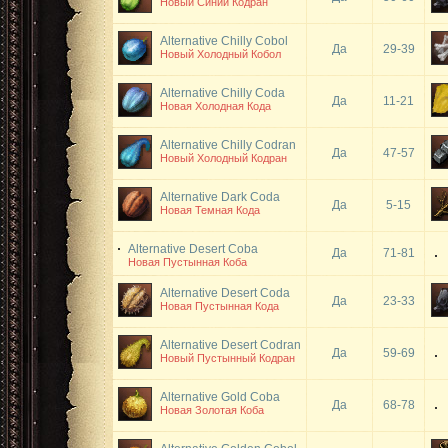
Новый Синий Кодран
Alternative Chilly Cobol
Да
29-39
Новый Холодный Кобол
Alternative Chilly Coda
Да
11-21
Новая Холодная Кода
Alternative Chilly Codran
Да
47-57
Новый Холодный Кодран
Alternative Dark Coda
Да
5-15
Новая Темная Кода
Alternative Desert Coba
Да
71-81
Новая Пустынная Коба
Alternative Desert Coda
Да
23-33
Новая Пустынная Кода
Alternative Desert Codran
Да
59-69
Новый Пустынный Кодран
Alternative Gold Coba
Да
68-78
Новая Золотая Коба