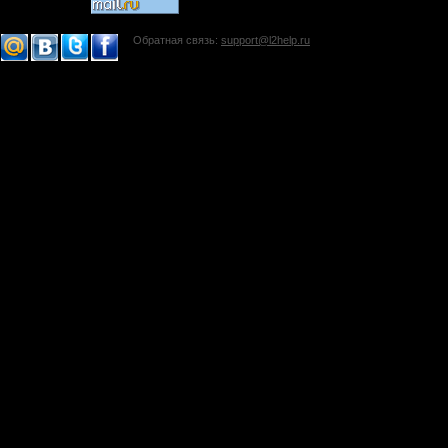
Обратная связь:
support@l2help.ru
!-->