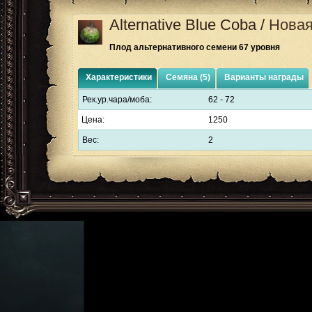
Alternative Blue Coba
/
Новая
Плод альтернативного семени 67 уровня
Характеристики
Семяна (5)
Варианты награды
Рек.ур.чара/моба:
62 - 72
Цена:
1250
Вес:
2