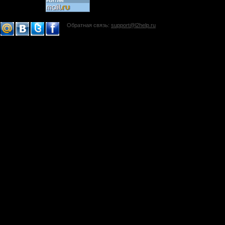
Обратная связь:
support@l2help.ru
!-->