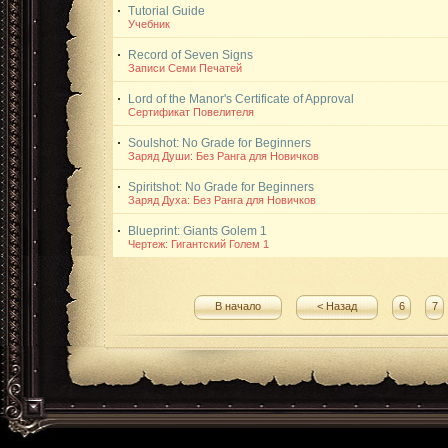
Tutorial Guide
Учебник
Record of Seven Signs
Записи Семи Печатей
Lord of the Manor's Certificate of Approval
Сертификат Повелителя
Soulshot: No Grade for Beginners
Заряд Души: Без Ранга для Новичков
Spiritshot: No Grade for Beginners
Заряд Духа: Без Ранга для Новичков
Blueprint: Giants Golem 1
Чертеж: Гигантский Голем 1
В начало
< Назад
6
7