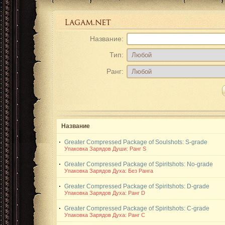
Название:
Тип:
Ранг:
Название
Greater Compressed Package of Soulshots: S-grade
Упаковка Зарядов Души: Ранг S
Greater Compressed Package of Spiritshots: No-grade
Упаковка Зарядов Духа: Без Ранга
Greater Compressed Package of Spiritshots: D-grade
Упаковка Зарядов Духа: Ранг D
Greater Compressed Package of Spiritshots: C-grade
Упаковка Зарядов Духа: Ранг C