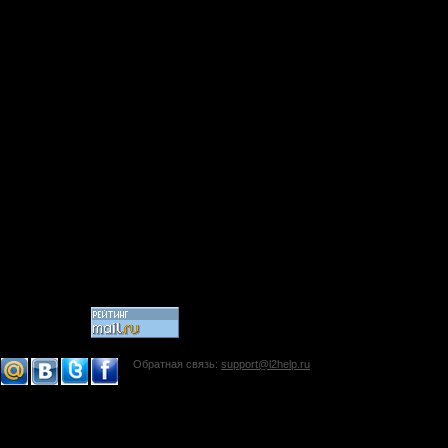
Обратная связь:
support@l2help.ru
!-->