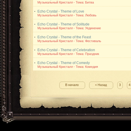
Музыкальный Кристалл - Тема: Битва
Echo Crystal - Theme of Love
Музыкальный Кристалл - Тема: Любовь
Echo Crystal - Theme of Solitude
Музыкальный Кристалл - Тема: Уединение
Echo Crystal - Theme of the Feast
Музыкальный Кристалл - Тема: Фестиваль
Echo Crystal - Theme of Celebration
Музыкальный Кристалл - Тема: Праздник
Echo Crystal - Theme of Comedy
Музыкальный Кристалл - Тема: Комедия
В начало
< Назад
3
4