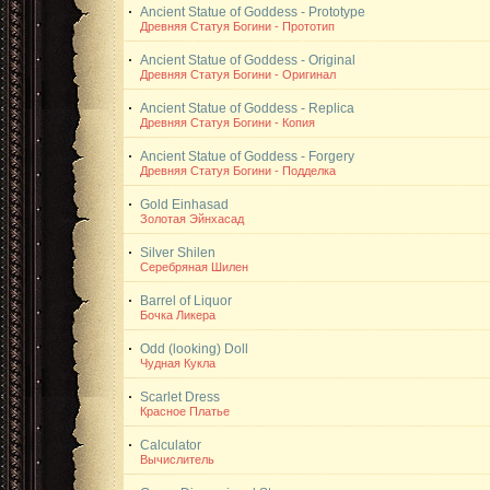
Ancient Statue of Goddess - Prototype
Древняя Статуя Богини - Прототип
Ancient Statue of Goddess - Original
Древняя Статуя Богини - Оригинал
Ancient Statue of Goddess - Replica
Древняя Статуя Богини - Копия
Ancient Statue of Goddess - Forgery
Древняя Статуя Богини - Подделка
Gold Einhasad
Золотая Эйнхасад
Silver Shilen
Серебряная Шилен
Barrel of Liquor
Бочка Ликера
Odd (looking) Doll
Чудная Кукла
Scarlet Dress
Красное Платье
Calculator
Вычислитель