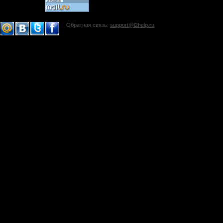
Обратная связь:
support@l2help.ru
!-->