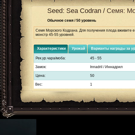
Seed: Sea Codran
/
Семя: Мо
Обычное семя / 50 уровень
Семя Морского Кодрана. Для получения плода вживите е
монстр 45-55 уровней.
Характеристики
Урожай
Варианты награды за у
Рек.ур.чара/моба:
45 - 55
Замок:
Innadril / Иннадрил
Цена:
50
Вес:
1