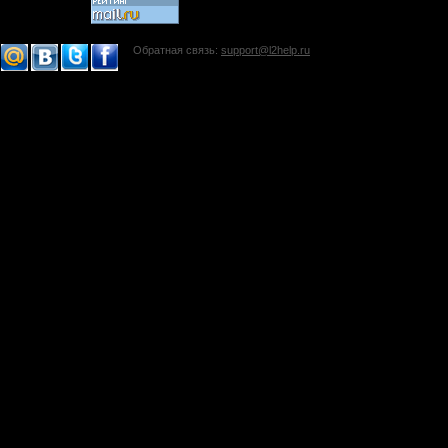
Обратная связь:
support@l2help.ru
!-->