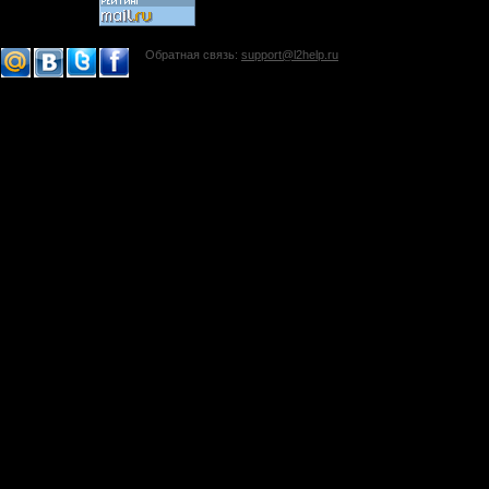
Обратная связь:
support@l2help.ru
!-->