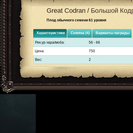
Great Codran
/
Большой Код
Плод обычного семени 61 уровня
Характеристики
Семяна (4)
Варианты награды
Рек.ур.чара/моба:
56 - 66
Цена:
750
Вес:
2