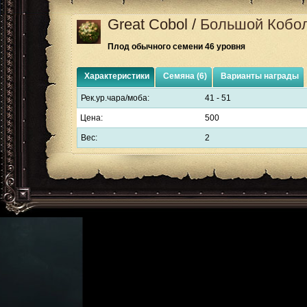
Great Cobol
/
Большой Кобо
Плод обычного семени 46 уровня
Характеристики
Семяна (6)
Варианты награды
Рек.ур.чара/моба:
41 - 51
Цена:
500
Вес:
2