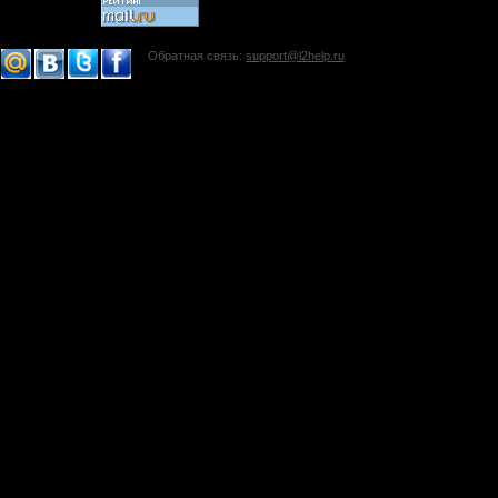
Обратная связь:
support@l2help.ru
!-->