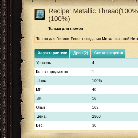
Recipe: Metallic Thread(100%
(100%)
Только для гномов
Только для Гномов. Рецепт создания Металлической Нити
Характеристики
Дроп (2)
Состав рецепта
Уровень:
4
Кол-во предметов:
1
Шанс:
100%
MP:
40
SP:
16
Опыт:
163
Цена:
2800
Вес:
30