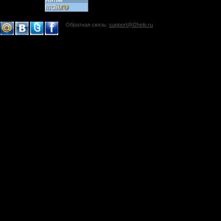
Обратная связь:
support@l2help.ru
!-->