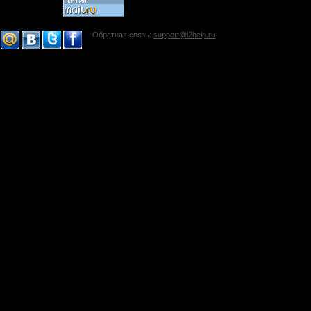
Обратная связь:
support@l2help.ru
!-->