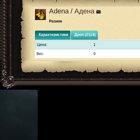
Adena
/
Адена
Разное
Характеристики
Дроп (2114)
Цена:
1
Вес:
0