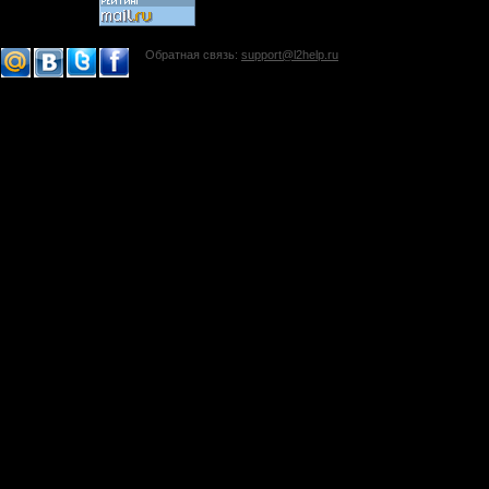
Обратная связь:
support@l2help.ru
!-->