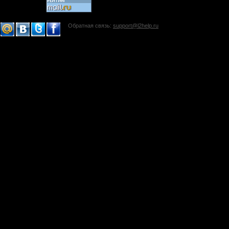
Обратная связь:
support@l2help.ru
!-->