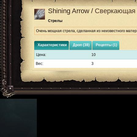
Shining Arrow
/
Сверкающая 
Стрелы
Очень мощная стрела, сделанная из неизвестного матер
Характеристики
Дроп (38)
Рецепты (1)
Цена:
10
Вес:
3