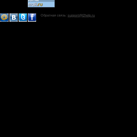
Обратная связь:
support@l2help.ru
!-->