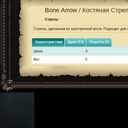
Bone Arrow
/
Костяная Стре
Стрелы
Стрела, сделанная из заостренной кости. Подходит для 
Характеристики
Дроп (73)
Рецепты (1)
Цена:
3
Вес:
5